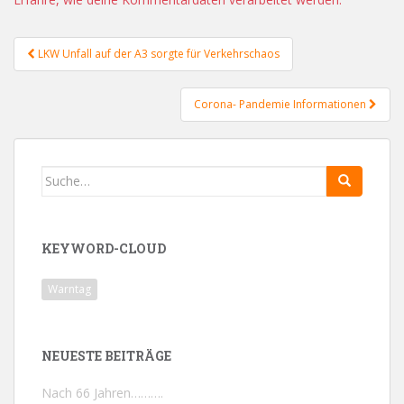
Beitragsnavigation
LKW Unfall auf der A3 sorgte für Verkehrschaos
Corona- Pandemie Informationen
Search
for:
KEYWORD-CLOUD
Warntag
NEUESTE BEITRÄGE
Nach 66 Jahren……….