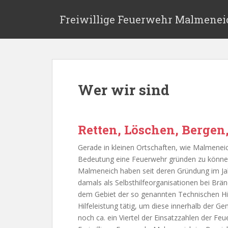
S
k
Freiwillige Feuerwehr Malmenei
i
p
t
o
m
Wer wir sind
a
i
n
c
Retten, Löschen, Bergen
o
n
Gerade in kleinen Ortschaften, wie Malmeneic
t
Bedeutung eine Feuerwehr gründen zu können
e
Malmeneich haben seit deren Gründung im Ja
n
damals als Selbsthilfeorganisationen bei Br
t
dem Gebiet der so genannten Technischen Hil
Hilfeleistung tätig, um diese innerhalb der Ge
noch ca. ein Viertel der Einsatzzahlen der Fe