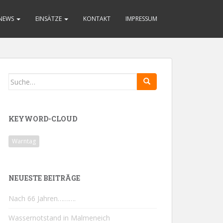
NEWS
EINSÄTZE
KONTAKT
IMPRESSUM
Search
for:
KEYWORD-CLOUD
Warntag
NEUESTE BEITRÄGE
Nach 66 Jahren……….
Wassernotstand in Malmeneich