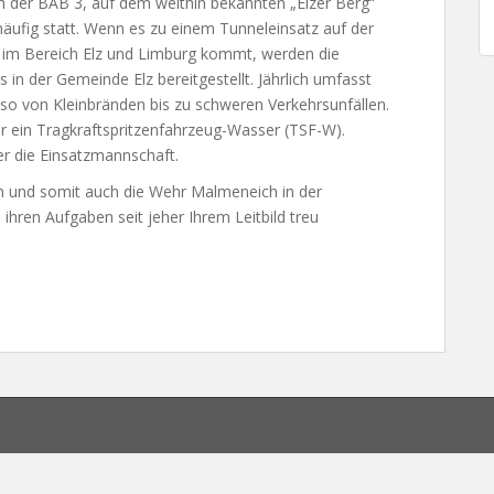
h der BAB 3, auf dem weithin bekannten „Elzer Berg“
äufig statt. Wenn es zu einem Tunneleinsatz auf der
 im Bereich Elz und Limburg kommt, werden die
 in der Gemeinde Elz bereitgestellt. Jährlich umfasst
lso von Kleinbränden bis zu schweren Verkehrsunfällen.
 ein Tragkraftspritzenfahrzeug-Wasser (TSF-W).
r die Einsatzmannschaft.
on und somit auch die Wehr Malmeneich in der
 ihren Aufgaben seit jeher Ihrem Leitbild treu