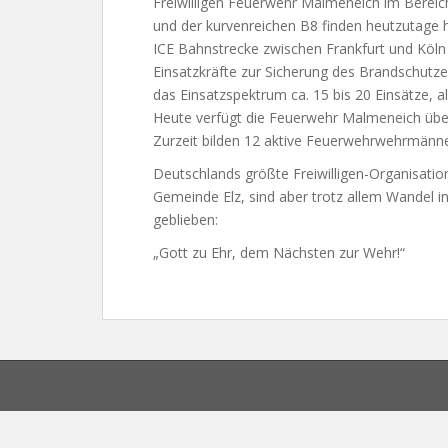
Freiwilligen Feuerwehr Malmeneich im Bereic
und der kurvenreichen B8 finden heutzutage h
ICE Bahnstrecke zwischen Frankfurt und Köln
Einsatzkräfte zur Sicherung des Brandschutzes
das Einsatzspektrum ca. 15 bis 20 Einsätze, a
Heute verfügt die Feuerwehr Malmeneich über
Zurzeit bilden 12 aktive Feuerwehrwehrmänne
Deutschlands größte Freiwilligen-Organisati
Gemeinde Elz, sind aber trotz allem Wandel in
geblieben:
„Gott zu Ehr, dem Nächsten zur Wehr!“