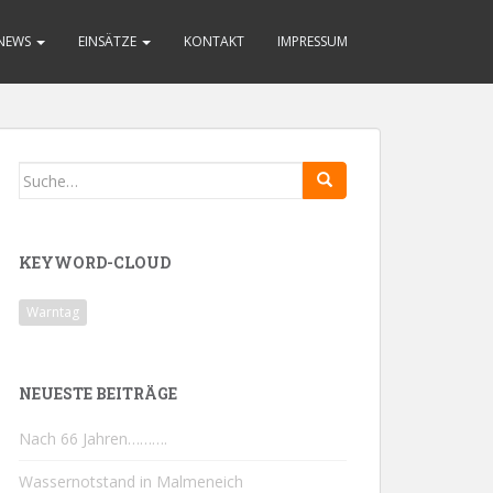
NEWS
EINSÄTZE
KONTAKT
IMPRESSUM
Search
for:
KEYWORD-CLOUD
Warntag
NEUESTE BEITRÄGE
Nach 66 Jahren……….
Wassernotstand in Malmeneich