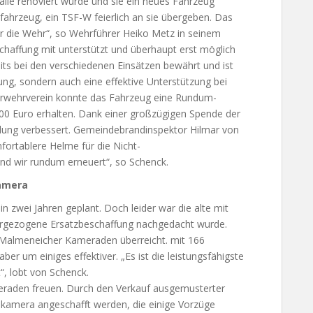
alle renoviert wurde und sie ein neues Fahrzeug
atzfahrzeug, ein TSF-W feierlich an sie übergeben. Das
r die Wehr“, so Wehrführer Heiko Metz in seinem
nschaffung mit unterstützt und überhaupt erst möglich
ts bei den verschiedenen Einsätzen bewährt und ist
ung, sondern auch eine effektive Unterstützung bei
uerwehrverein konnte das Fahrzeug eine Rundum-
00 Euro erhalten. Dank einer großzügigen Spende der
lung verbessert. Gemeindebrandinspektor Hilmar von
ortablere Helme für die Nicht-
nd wir rundum erneuert“, so Schenck.
amera
 in zwei Jahren geplant. Doch leider war die alte mit
vorgezogene Ersatzbeschaffung nachgedacht wurde.
 Malmeneicher Kameraden überreicht. mit 166
aber um einiges effektiver. „Es ist die leistungsfähigste
t“, lobt von Schenck.
eraden freuen. Durch den Verkauf ausgemusterter
kamera angeschafft werden, die einige Vorzüge