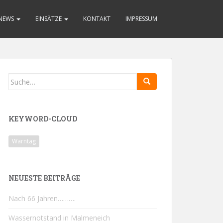
NEWS
EINSÄTZE
KONTAKT
IMPRESSUM
Search
for:
KEYWORD-CLOUD
Warntag
NEUESTE BEITRÄGE
Nach 66 Jahren……….
Wassernotstand in Malmeneich