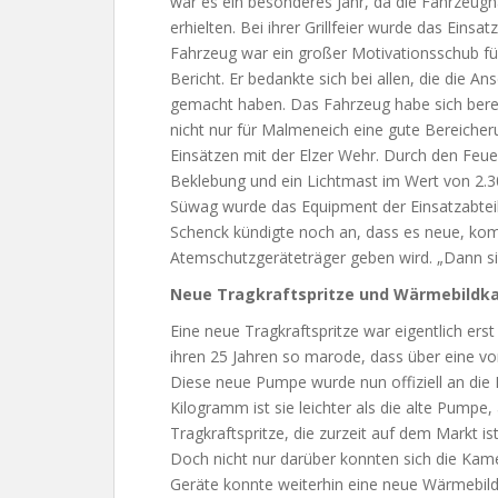
war es ein besonderes Jahr, da die Fahrzeugh
erhielten. Bei ihrer Grillfeier wurde das Eins
Fahrzeug war ein großer Motivationsschub fü
Bericht. Er bedankte sich bei allen, die die A
gemacht haben. Das Fahrzeug habe sich berei
nicht nur für Malmeneich eine gute Bereicher
Einsätzen mit der Elzer Wehr. Durch den Fe
Beklebung und ein Lichtmast im Wert von 2.3
Süwag wurde das Equipment der Einsatzabtei
Schenck kündigte noch an, dass es neue, komf
Atemschutzgeräteträger geben wird. „Dann si
Neue Tragkraftspritze und Wärmebildk
Eine neue Tragkraftspritze war eigentlich erst
ihren 25 Jahren so marode, dass über eine 
Diese neue Pumpe wurde nun offiziell an die
Kilogramm ist sie leichter als die alte Pumpe, 
Tragkraftspritze, die zurzeit auf dem Markt is
Doch nicht nur darüber konnten sich die Kam
Geräte konnte weiterhin eine neue Wärmebild