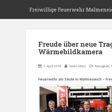
S
k
Freiwillige Feuerwehr Malmenei
i
p
t
o
m
Freude über neue Tra
a
i
Wärmebildkamera
n
c
o
,
7. April 2018
Heiko Metz
Neuigkeit
n
t
Feuerwehr als Säule in Malmeneich – Fr
e
n
t