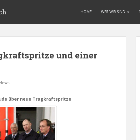
ch
HOME
WER WIR SIND
gkraftspritze und einer
News
eude über neue Tragkraftspritze