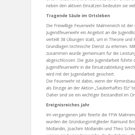
neben den aktiven Einsätzen bedeuten sie vie
Tragende Säule im Ortsleben
Die Freiwillige Feuerwehr Malmeneich ist der e
Jugendfeuerwehr ein Angebot an die Jugendlic
verteilt 38 Übungen statt, um in Theorie und 
Grundlagen technische Dienst zu erlernen. M
zusammen wurde gemeinsam für die Leistungss
abgeschlossen. Die gute Jugendarbeit führte d
Jugendfeuerwehr in die Einsatzabteilung wech
wird mit der Jugendarbeit gesichert.
Die Feuerwehr ist dabei, wenn der Kirmesbau
als Einzige an der Aktion „Sauberhaftes Elz“ te
Daher sind sie ein wichtiger Bestandteil im O
Ereignisreiches Jahr
Im vergangenen Jahr feierte die FFW Malmene
wurden die Gründungsmitglieder Raimund Brö
Mollandin, Joachim Mollandin und Theo Schne