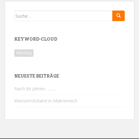
Search
for:
KEYWORD-CLOUD
Warntag
NEUESTE BEITRÄGE
Nach 66 Jahren……….
Wassernotstand in Malmeneich