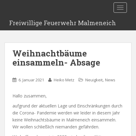
S
TOGGLE
k
i
Freiwillige Feuerwehr Malmeneich
p
t
o
m
Weihnachtbäume
a
i
einsammeln- Absage
n
c
,
o
6. Januar 2021
Heiko Metz
Neuigkeit
News
n
t
Hallo zusammen,
e
aufgrund der aktuellen Lage und Einschränkungen durch
n
die Corona- Pandemie werden wir leider in diesem Jahr
t
keine Weihnachtsbäume in Malmeneich einsammeln.
Wir wollen schließlich niemanden gefährden.