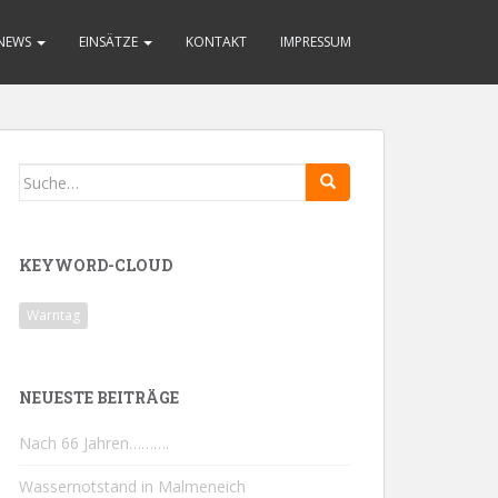
NEWS
EINSÄTZE
KONTAKT
IMPRESSUM
Search
for:
KEYWORD-CLOUD
Warntag
NEUESTE BEITRÄGE
Nach 66 Jahren……….
Wassernotstand in Malmeneich