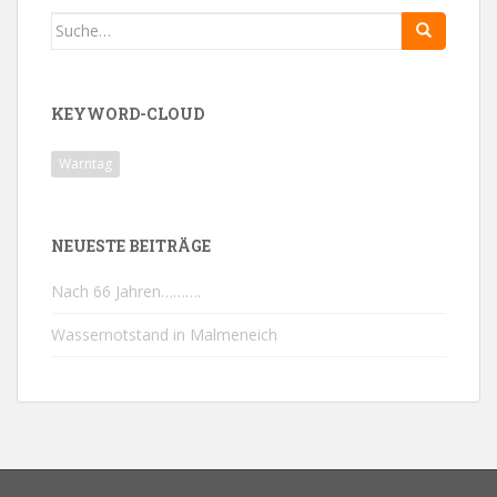
Search
for:
KEYWORD-CLOUD
Warntag
NEUESTE BEITRÄGE
Nach 66 Jahren……….
Wassernotstand in Malmeneich