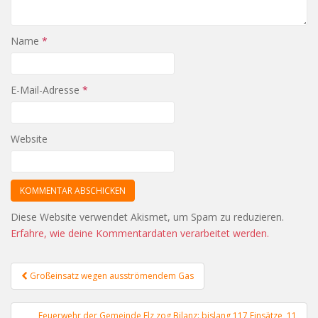
Name
*
E-Mail-Adresse
*
Website
Diese Website verwendet Akismet, um Spam zu reduzieren.
Erfahre, wie deine Kommentardaten verarbeitet werden.
Beitragsnavigation
Großeinsatz wegen ausströmendem Gas
Feuerwehr der Gemeinde Elz zog Bilanz: bislang 117 Einsätze, 11