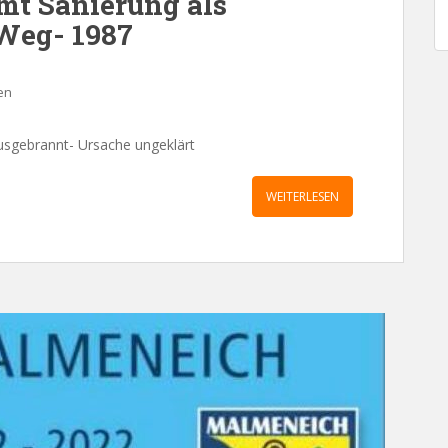
mt Sanierung als
 Weg- 1987
en
usgebrannt- Ursache ungeklärt
WEITERLESEN