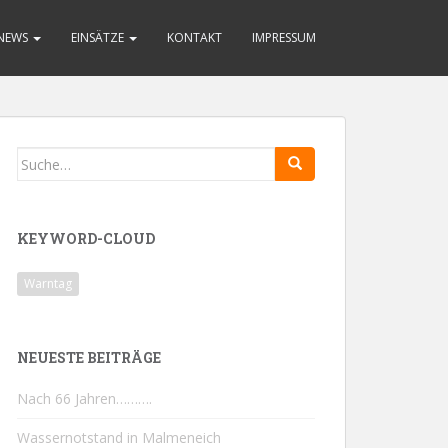
NEWS
EINSÄTZE
KONTAKT
IMPRESSUM
Search
for:
KEYWORD-CLOUD
Warntag
NEUESTE BEITRÄGE
Nach 66 Jahren……….
Wassernotstand in Malmeneich