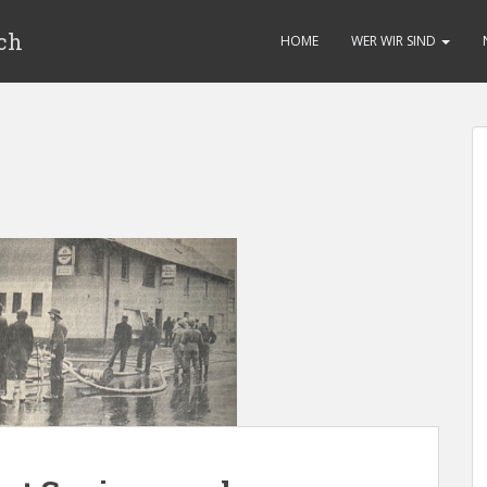
ch
HOME
WER WIR SIND