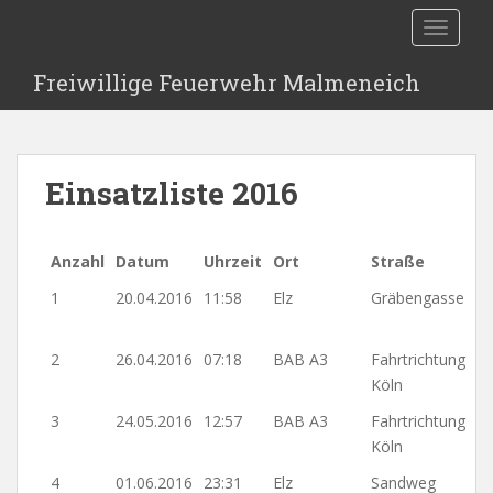
S
TOGGLE
k
i
Freiwillige Feuerwehr Malmeneich
p
t
o
m
Einsatzliste 2016
a
i
n
Anzahl
Datum
Uhrzeit
Ort
Straße
c
o
1
20.04.2016
11:58
Elz
Gräbengasse
n
t
2
26.04.2016
07:18
BAB A3
Fahrtrichtung
e
Köln
n
t
3
24.05.2016
12:57
BAB A3
Fahrtrichtung
Köln
4
01.06.2016
23:31
Elz
Sandweg