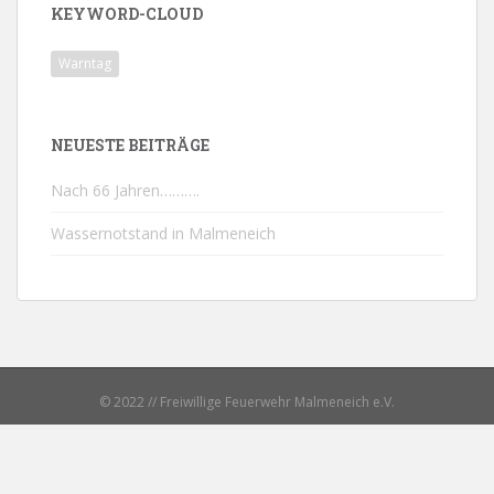
KEYWORD-CLOUD
Warntag
NEUESTE BEITRÄGE
Nach 66 Jahren……….
Wassernotstand in Malmeneich
© 2022 // Freiwillige Feuerwehr Malmeneich e.V.