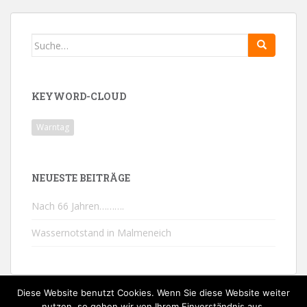
Search
for:
KEYWORD-CLOUD
Warntag
NEUESTE BEITRÄGE
Nach 66 Jahren……….
Wassernotstand in Malmeneich
Diese Website benutzt Cookies. Wenn Sie diese Website weiter
nutzen, so gehen wir von Ihrem Einverständnis aus.